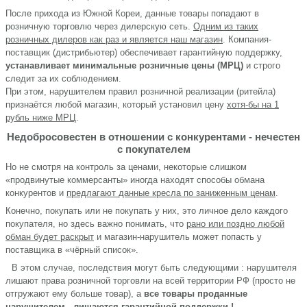
После прихода из Южной Кореи, данные товары попадают в
розничную торговлю через дилерскую сеть.
Одним из таких
розничных дилеров как раз и является наш магазин
. Компания-
поставщик (дистрибьютер) обеспечивает гарантийную поддержку,
устанавливает минимальные розничные цены (МРЦ)
и строго
следит за их соблюдением.
При этом, нарушителем правил розничной реализации (ритейла)
признаётся любой магазин, который установил цену
хотя-бы на 1
рубль ниже МРЦ
.
Недобросовестен в отношении с конкурентами - нечестен
с покупателем
Но не смотря на контроль за ценами, некоторые слишком
«продвинутые коммерсанты» иногда находят способы обмана
конкурентов и
предлагают данные кресла по заниженным ценам
.
Конечно, покупать или не покупать у них, это личное дело каждого
покупателя, но здесь важно понимать, что
рано или поздно любой
обман будет раскрыт
и магазин-нарушитель может попасть у
поставщика в «чёрный список».
В этом случае, последствия могут быть следующими : нарушителя
лишают права розничной торговли на всей территории РФ (просто не
отгружают ему больше товар), а
все товары проданные
нарушителем - лишаются гарантийной поддержки !