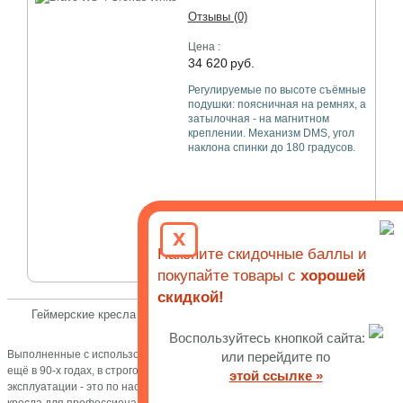
Отзывы (0)
Цена :
34 620
руб.
Регулируемые по высоте съёмные
подушки: поясничная на ремнях, а
затылочная - на магнитном
креплении. Механизм DMS, угол
наклона спинки до 180 градусов.
x
Накопите скидочные баллы и
покупайте товары с
хорошей
скидкой!
Геймерские кресла Brave. Компьютерные игровые кресла для
геймеров
Воспользуйтесь кнопкой сайта:
Выполненные с использованием технологий разработанных в Германии
или перейдите по
ещё в 90-х годах, в строгом дизайнерском стиле, прочные и долговечные в
этой ссылке »
эксплуатации - это по настоящему качественные компьютерные игровые