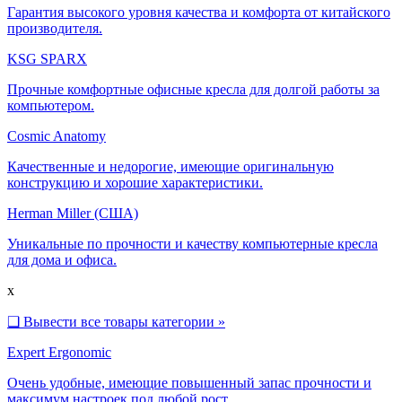
Гарантия высокого уровня качества и комфорта от китайского
производителя.
KSG SPARX
Прочные комфортные офисные кресла для долгой работы за
компьютером.
Cosmic Anatomy
Качественные и недорогие, имеющие оригинальную
конструкцию и хорошие характеристики.
Herman Miller (США)
Уникальные по прочности и качеству компьютерные кресла
для дома и офиса.
x
❑
Вывести все товары категории »
Expert Ergonomic
Очень удобные, имеющие повышенный запас прочности и
максимум настроек под любой рост.